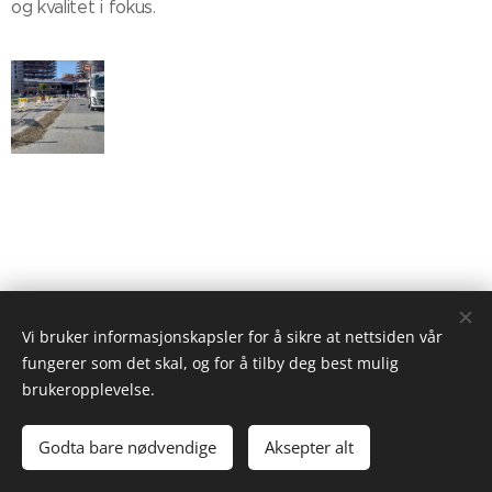
og kvalitet i fokus.
Vi bruker informasjonskapsler for å sikre at nettsiden vår
fungerer som det skal, og for å tilby deg best mulig
brukeropplevelse.
Godta bare nødvendige
Aksepter alt
Drevet av
Webnode
Informasjonskapsler